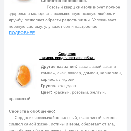
Свойства обобщенно:
Розовый кварц символизирует полное
здоровье и молодость, возвышенную нежную любовь и
дружбу, позволяет обрести радость жизни. Успокаивает
нервную систему, улучшает сон и настроение
ПОДРОБНЕЕ
Сердолик
- камень сердечности и любви -
Другие названия:
«застывший закат в
камне», акак, ваклер, домион, карналиан,
карнеол, ликурий
Группа:
халцедон
Цвет:
красный, розовый, желтый,
оранжевый
Свойства обобщенно:
Сердолик чрезвычайно сильный, счастливый камень,
символ самой жизни, истины и веры, оберегает от зла,
способствует благополучию. Лечит онкологические