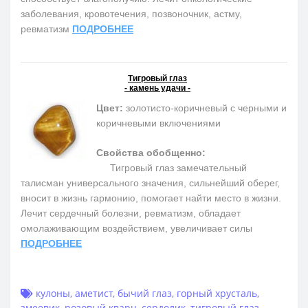
заболевания, кровотечения, позвоночник, астму,
ревматизм
ПОДРОБНЕЕ
Тигровый глаз
- камень удачи -
Цвет:
золотисто-коричневый с черными и
коричневыми включениями
Свойства обобщенно:
Тигровый глаз замечательный
талисман универсального значения, сильнейший оберег,
вносит в жизнь гармонию, помогает найти место в жизни.
Лечит сердечный болезни, ревматизм, обладает
омолаживающим воздействием, увеличивает силы
ПОДРОБНЕЕ
кулоны
,
аметист
,
бычий глаз
,
горный хрусталь
,
змеевик
,
розовый кварц
,
сердолик
,
тигровый глаз
,