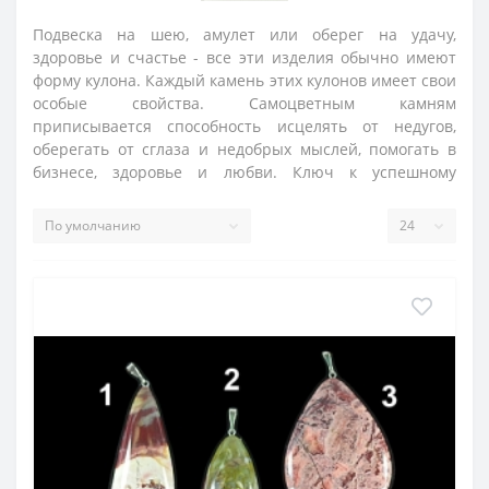
Подвеска на шею, амулет или оберег на удачу,
здоровье и счастье - все эти изделия обычно имеют
форму кулона. Каждый камень этих кулонов имеет свои
особые свойства. Самоцветным камням
приписывается способность исцелять от недугов,
оберегать от сглаза и недобрых мыслей, помогать в
бизнесе, здоровье и любви. Ключ к успешному
использованию камня - это его правильный подбор
для тех или иных целей.