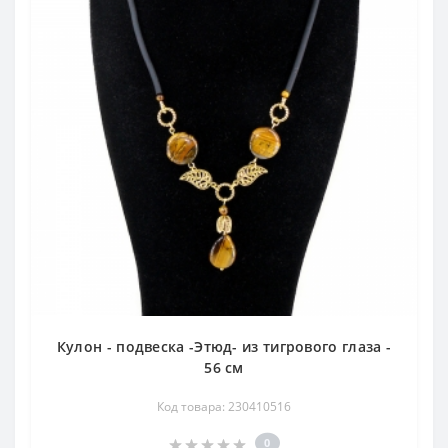
Кулон - подвеска -Этюд- из тигрового глаза -
56 см
Код товара: 230410516
0