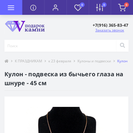
0
0
0
+7(916) 365-83-47
Заказать звонок
К ПРАЗДНИКАМ
к 23 февраля
Кулоны и подвески
Кулон - 
Кулон - подвеска из бычьего глаза на
шнуре - 45 см