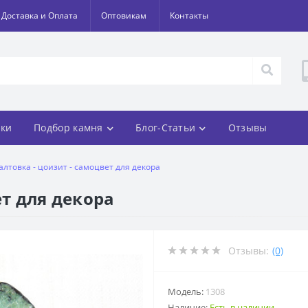
Доставка и Оплата
Оптовикам
Контакты
ки
Подбор камня
Блог-Статьи
Отзывы
алтовка - цоизит - самоцвет для декора
ет для декора
Отзывы:
(0)
Модель:
1308
Наличие:
Есть в наличии