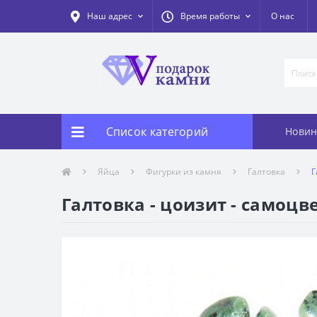
Наш адрес
Время работы
О нас
Список категорий
Новин
Яйца
Фигурки из камня
Галтовка
Г
Галтовка - цоизит - самоцв