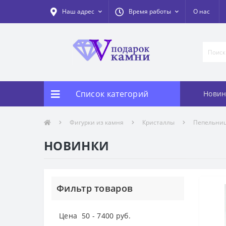
Наш адрес
Время работы
О нас
Список категорий
Новин
Фигурки из камня
Кристаллы
Пепельни
НОВИНКИ
Фильтр товаров
Цена
50
-
7400
руб.