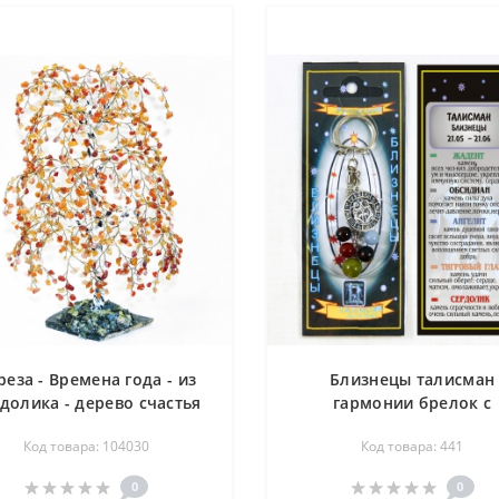
реза - Времена года - из
Близнецы талисман
долика - дерево счастья
гармонии брелок с
медальоном - знак зодиа
Код товара: 104030
Код товара: 441
жадеит, обсидиан, анге
тигровый глаз, сердол
0
0