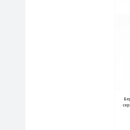
Бе
сер