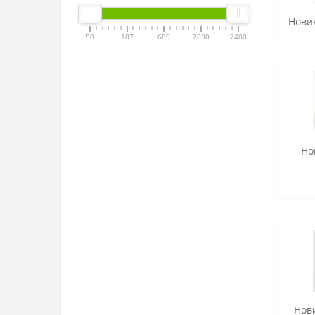
Новин
50
107
689
2690
7400
Но
Нов