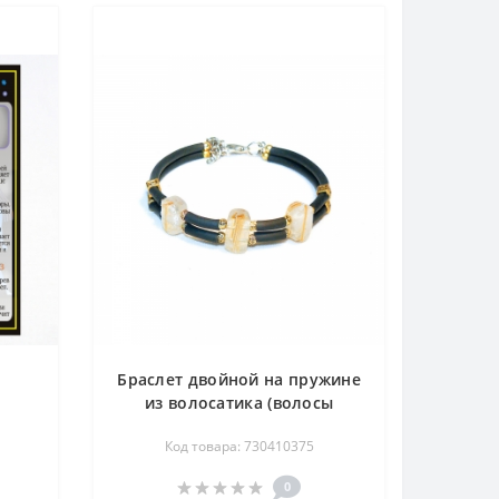
Браслет двойной на пружине
из волосатика (волосы
ка -
Венеры) 17 см
Код товара: 730410375
лит,
ик
0