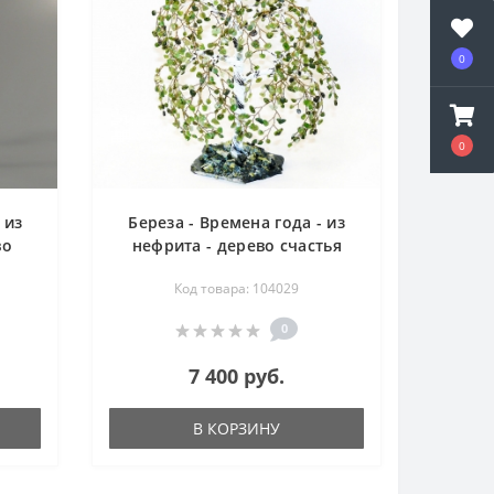
0
0
 из
Береза - Времена года - из
во
нефрита - дерево счастья
Код товара: 104029
0
7 400 руб.
В КОРЗИНУ