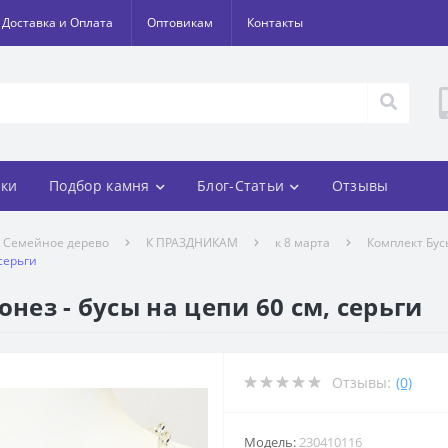
Доставка и Оплата
Оптовикам
Контакты
ки
Подбор камня
Блог-Статьи
Отзывы
Семейное дерево
К ПРАЗДНИКАМ
к 8 марта
Комплект Бусы
 серьги
нез - бусы на цепи 60 см, серьги
Отзывы:
(0)
Модель:
230410116