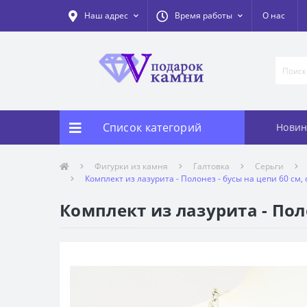
Наш адрес
Время работы
О нас
Список категорий
Новин
Фигурки из камня
Галтовка
Серьги
Комплект из лазурита - Полонез - бусы на цепи 60 см,
Комплект из лазурита - Поло