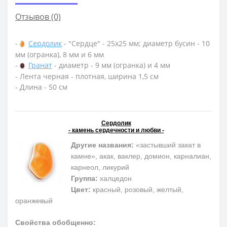
Отзывов (0)
-
Сердолик
- "Сердце" - 25х25 мм; диаметр бусин - 10
мм (огранка), 8 мм и 6 мм
-
Гранат
- диаметр - 9 мм (огранка) и 4 мм
- Лента черная - плотная, ширина 1,5 см
- Длина - 50 см
Сердолик
- камень сердечности и любви -
Другие названия:
«застывший закат в
камне», акак, ваклер, домион, карналиан,
карнеол, ликурий
Группа:
халцедон
Цвет:
красный, розовый, желтый,
оранжевый
Свойства обобщенно: