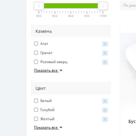
850
852
864
905
1700
Камень
Агат
1
Гранат
1
Розовый кварц
1
Показать все
Цвет
Белый
1
Голубой
1
Желтый
1
Бус
Показать все