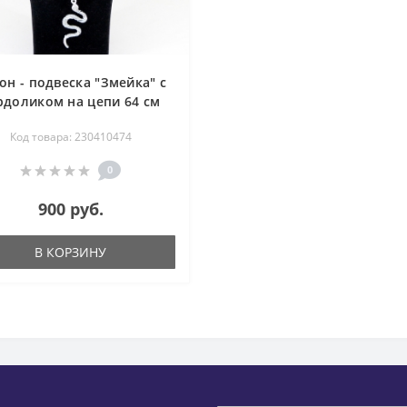
он - подвеска "Змейка" с
рдоликом на цепи 64 см
Код товара: 230410474
0
900 руб.
В КОРЗИНУ