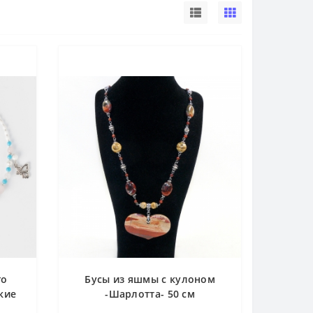
го
Бусы из яшмы с кулоном
кие
-Шарлотта- 50 см