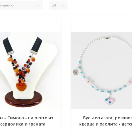
ы - Симона - на ленте из
Бусы из агата, розово
сердолика и граната
кварца и хаолита - детс
(огранка) - 50 см
41 см