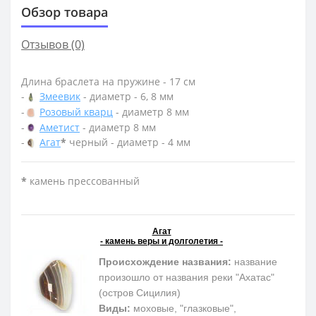
Обзор товара
Отзывов (0)
Длина браслета на пружине - 17 см
-
Змеевик
- диаметр - 6, 8 мм
-
Розовый кварц
- диаметр 8 мм
-
Аметист
- диаметр 8 мм
-
Агат
*
черный - диаметр - 4 мм
*
камень прессованный
Агат
- камень веры и долголетия -
Происхождение названия:
название
произошло от названия реки "Ахатас"
(остров Сицилия)
Виды:
моховые, "глазковые",