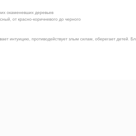
них окаменевших деревьев
сный, от красно-коричневого до черного
ает интуицию, противодействует злым силам, оберегает детей. Бл