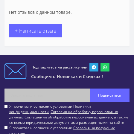
Нет отзывов о данном товаре.
+ Написать отзыв
Подпишитесь на рассылку или
Сообщим о Новинках и Скидках !
Подписаться
Я прочитал и согласен с условиями
Политики
конфиденциальности
,
Согласия на обработку персональных
данных
,
Соглашения об обработке персональных данных
, а так же
со всеми юридическими документами размещенными на сайте
Я прочитал и согласен с условиями
Согласия на получение
рекламы