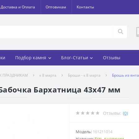
Доставка и Оплата
Оптовикам
Контакты
ки
Подбор камня
Блог-Статьи
Отзывы
К ПРАЗДНИКАМ
к 8 марта
Броши - к 8 марта
Брошь из янта
 Бабочка Бархатница 43х47 мм
Отзывы:
(0)
Модель:
161211014
Наличие:
Есть в наличии