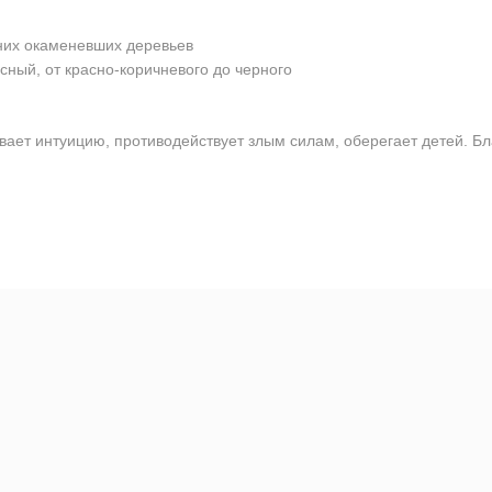
них окаменевших деревьев
сный, от красно-коричневого до черного
ает интуицию, противодействует злым силам, оберегает детей. Бл