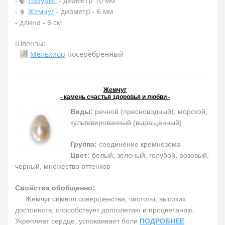
-
Лазурит
- диаметр 10 мм
-
Жемчуг
- диаметр - 6 мм
- длина - 6 см
Швензы:
-
Мельхиор
посеребренный
Жемчуг
- камень счастья здоровья и любви -
Виды:
речной (пресноводный), морской,
культивированный (выращенный)
Группа:
соединение кремнезема
Цвет:
белый, зеленый, голубой, розовый,
черный, множество оттенков
Свойства обобщенно:
Жемчуг символ совершенства, чистоты, высоких
достоинств, способствует долголетию и процветанию.
Укрепляет сердце, успокаивает боли
ПОДРОБНЕЕ