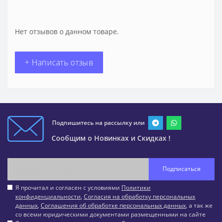
Нет отзывов о данном товаре.
+ Написать отзыв
Подпишитесь на рассылку или
Сообщим о Новинках и Скидках !
Подписаться
Я прочитал и согласен с условиями
Политики
конфиденциальности
,
Согласия на обработку персональных
данных
,
Соглашения об обработке персональных данных
, а так же
со всеми юридическими документами размещенными на сайте