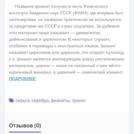
Название фианит получил в честь Физического
института Академии наук СССР (ФИАН), где впервые был
синтезирован, но название практически не используется
за пределами экс СССР и стран соцлагеря. За рубежом
этот материал чаще называют — джевалитом,
даймонскваем и цирконитом. В некоторых случаях,
особенно в переводах с иностранных языков, фианит
называют цирконием или цирконом, что создаёт путаницу,
т. к. фианит является имитирующим алмаз синтетическим
материалом, циркон — никак не связанный с ним жёлто-
коричневый минерал, а цирконий — химический элемент.
ПОДРОБНЕЕ
серьги
,
серебро
,
фианиты
,
гранат
Отзывов (0)