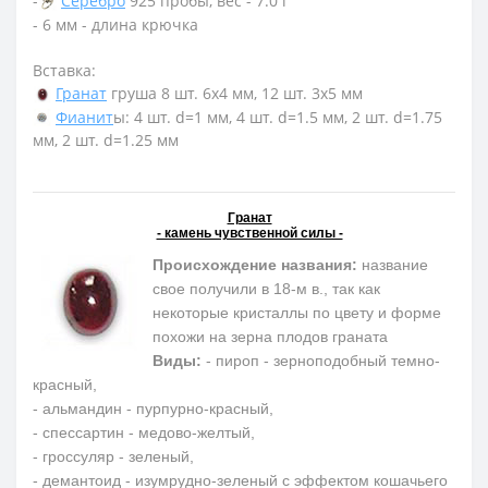
-
Серебро
925 пробы, вес - 7.0 г
- 6 мм - длина крючка
Вставка:
Гранат
груша 8 шт. 6х4 мм, 12 шт. 3х5 мм
Фианит
ы: 4 шт. d=1 мм, 4 шт. d=1.5 мм, 2 шт. d=1.75
мм, 2 шт. d=1.25 мм
Гранат
- камень чувственной силы -
Происхождение названия:
название
свое получили в 18-м в., так как
некоторые кристаллы по цвету и форме
похожи на зерна плодов граната
Виды:
- пироп - зерноподобный темно-
красный,
- альмандин - пурпурно-красный,
- спессартин - медово-желтый,
- гроссуляр - зеленый,
- демантоид - изумрудно-зеленый с эффектом кошачьего