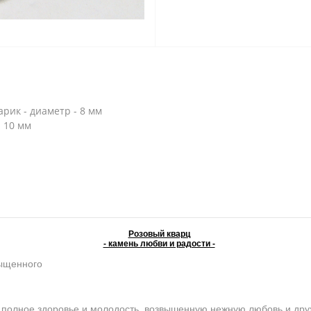
арик - диаметр - 8 мм
- 10 мм
Розовый кварц
- камень любви и радости -
сыщенного
олное здоровье и молодость, возвышенную нежную любовь и дружб