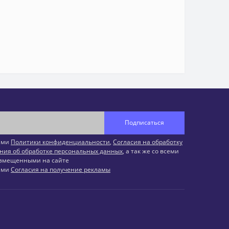
Подписаться
иями
Политики конфиденциальности
,
Согласия на обработку
ния об обработке персональных данных
, а так же со всеми
змещенными на сайте
иями
Согласия на получение рекламы