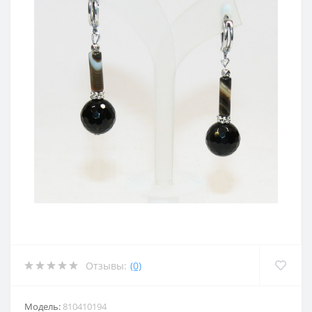
Отзывы:
(0)
Модель:
810410194