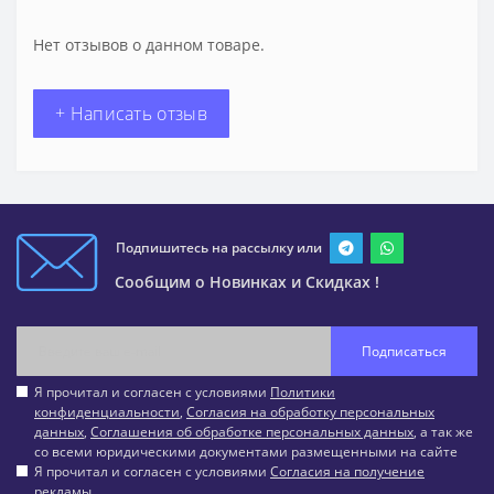
Нет отзывов о данном товаре.
+ Написать отзыв
Подпишитесь на рассылку или
Сообщим о Новинках и Скидках !
Подписаться
Я прочитал и согласен с условиями
Политики
конфиденциальности
,
Согласия на обработку персональных
данных
,
Соглашения об обработке персональных данных
, а так же
со всеми юридическими документами размещенными на сайте
Я прочитал и согласен с условиями
Согласия на получение
рекламы