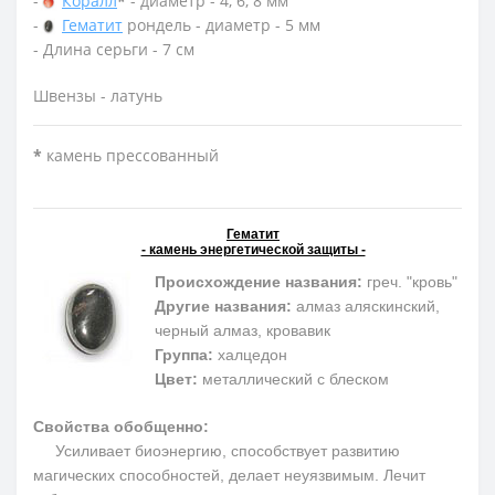
-
Коралл
*
- диаметр - 4, 6, 8 мм
-
Гематит
рондель - диаметр - 5 мм
- Длина серьги - 7 см
Швензы - латунь
*
камень прессованный
Гематит
- камень энергетической защиты -
Происхождение названия:
греч. "кровь"
Другие названия:
алмаз аляскинский,
черный алмаз, кровавик
Группа:
халцедон
Цвет:
металлический с блеском
Свойства обобщенно:
Усиливает биоэнергию, способствует развитию
магических способностей, делает неуязвимым. Лечит