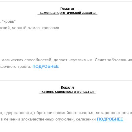
Гематит
- камень энергетической защиты -
. "кровь"
ский, черный алмаз, кровавик
агических способностей, делает неуязвимым. Лечит заболевания 
шечного тракта.
ПОДРОБНЕЕ
Коралл
- камень скромности и счастья -
сдержанности, обретению семейного счастья, лекарство от печали 
т в лечении злокачественных опухолей, селезенки
ПОДРОБНЕЕ