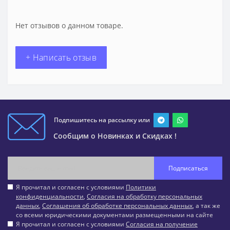
Нет отзывов о данном товаре.
+ Написать отзыв
Подпишитесь на рассылку или
Сообщим о Новинках и Скидках !
Подписаться
Я прочитал и согласен с условиями
Политики
конфиденциальности
,
Согласия на обработку персональных
данных
,
Соглашения об обработке персональных данных
, а так же
со всеми юридическими документами размещенными на сайте
Я прочитал и согласен с условиями
Согласия на получение