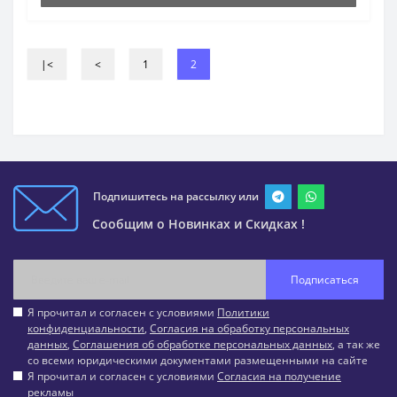
|<
<
1
2
Подпишитесь на рассылку или
Сообщим о Новинках и Скидках !
Подписаться
Я прочитал и согласен с условиями
Политики
конфиденциальности
,
Согласия на обработку персональных
данных
,
Соглашения об обработке персональных данных
, а так же
со всеми юридическими документами размещенными на сайте
Я прочитал и согласен с условиями
Согласия на получение
рекламы