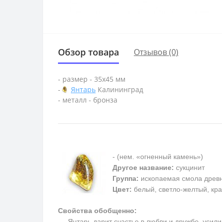
Обзор товара
Отзывов (0)
- размер - 35х45 мм
-
Янтарь
Калининград
- металл - бронза
- (нем. «огненный камень»)
Другое название:
сукцинит
Группа:
ископаемая смола древ
Цвет:
белый, светло-желтый, кра
Свойства обобщенно:
Янтарь дарит счастье в любви и дружбе, усилив