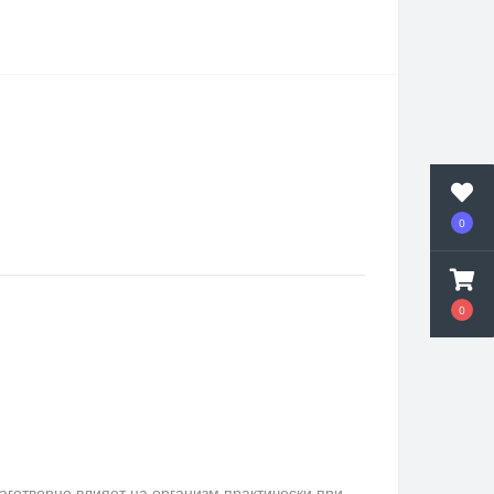
0
0
аготворно влияет на организм практически при