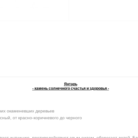
Янтарь
- камень солнечного счастья и здоровья -
них окаменевших деревьев
сный, от красно-коричневого до черного
ает интуицию, противодействует злым силам, оберегает детей. Бл