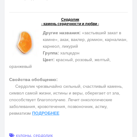
Сердолик
- камень сердечности и любви -
Другие названия:
«застывший закат в
камне», акак, ваклер, домион, карналиан,
карнеол, ликурий
Группа:
халцедон
Цвет:
красный, розовый, желтый,
оранжевый
Свойства обобщенно:
Сердолик чрезвычайно сильный, счастливый камень,
символ самой жизни, истины и веры, оберегает от зла,
способствует благополучию. Лечит онкологические
заболевания, кровотечения, позвоночник, астму,
ревматизм
ПОДРОБНЕЕ
кулоны
,
сердолик