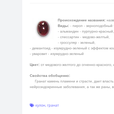
Происхождение названия:
назв
Виды:
- пироп - зерноподобный 
- альмандин - пурпурно-красный,
- спессартин - медово-желтый,
- гроссуляр - зеленый,
- демантоид - изумрудно-зеленый с эффектом кош
- уваровит - изумрудно-зеленый
Цвет:
от медового-желтого до огненно-красного,
Свойства обобщенно:
Гранат камень пламени и страсти, дает власть н
нейроэндокринные заболевания, а так же раны, 
кулон
,
гранат