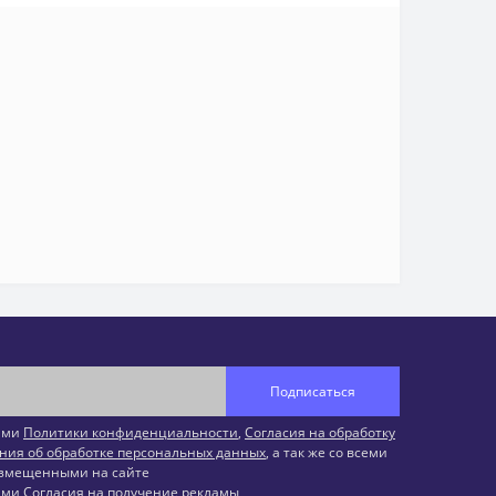
Подписаться
иями
Политики конфиденциальности
,
Согласия на обработку
ния об обработке персональных данных
, а так же со всеми
змещенными на сайте
иями
Согласия на получение рекламы