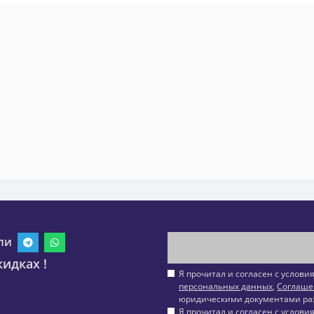
ли
идках !
Я прочитал и согласен с услов
персональных данных
,
Соглаше
юридическими документами ра
Я прочитал и согласен с услов