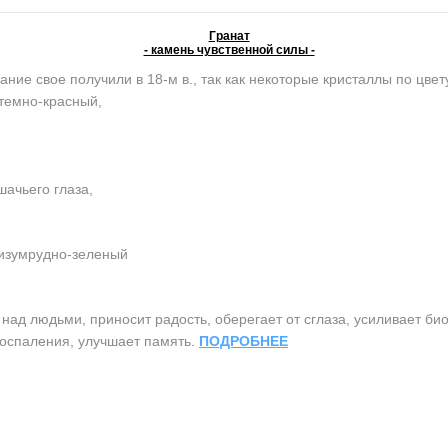
Гранат
- камень чувственной силы -
ание свое получили в 18-м в., так как некоторые кристаллы по цве
темно-красный,
ачьего глаза,
 изумрудно-зеленый
ад людьми, приносит радость, оберегает от сглаза, усиливает би
воспаления, улучшает память.
ПОДРОБНЕЕ