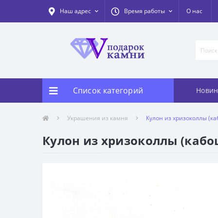
Наш адрес
Время работы
О нас
Список категорий
Новин
Украшения из камня
Кулон из хризоколлы (к
Кулон из хризоколлы (кабо