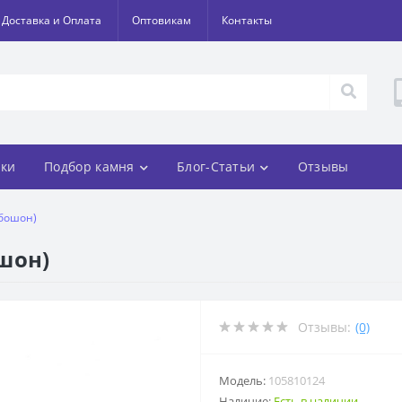
Доставка и Оплата
Оптовикам
Контакты
ки
Подбор камня
Блог-Статьи
Отзывы
абошон)
шон)
Отзывы:
(0)
Модель:
105810124
Наличие:
Есть в наличии