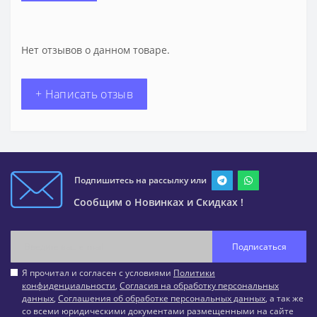
Нет отзывов о данном товаре.
+ Написать отзыв
Подпишитесь на рассылку или
Сообщим о Новинках и Скидках !
Подписаться
Я прочитал и согласен с условиями
Политики
конфиденциальности
,
Согласия на обработку персональных
данных
,
Соглашения об обработке персональных данных
, а так же
со всеми юридическими документами размещенными на сайте