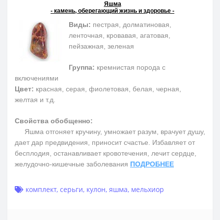
Яшма
- камень, оберегающий жизнь и здоровье -
Виды:
пестрая, долматиновая,
ленточная, кровавая, агатовая,
пейзажная, зеленая
Группа:
кремнистая порода с
включениями
Цвет:
красная, серая, фиолетовая, белая, черная,
желтая и т.д.
Свойства обобщенно:
Яшма отгоняет кручину, умножает разум, врачует душу,
дает дар предвидения, приносит счастье. Избавляет от
бесплодия, останавливает кровотечения, лечит сердце,
желудочно-кишечные заболевания
ПОДРОБНЕЕ
комплект
,
серьги
,
кулон
,
яшма
,
мельхиор