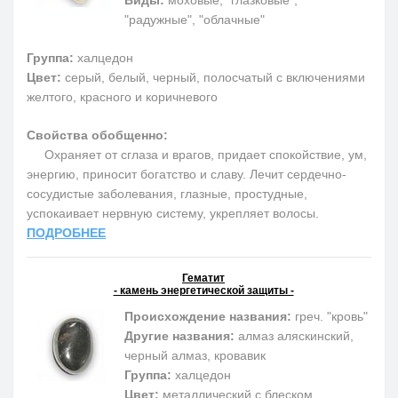
Виды:
моховые, "глазковые",
"радужные", "облачные"
Группа:
халцедон
Цвет:
серый, белый, черный, полосчатый с включениями
желтого, красного и коричневого
Свойства обобщенно:
Охраняет от сглаза и врагов, придает спокойствие, ум,
энергию, приносит богатство и славу. Лечит сердечно-
сосудистые заболевания, глазные, простудные,
успокаивает нервную систему, укрепляет волосы.
ПОДРОБНЕЕ
Гематит
- камень энергетической защиты -
Происхождение названия:
греч. "кровь"
Другие названия:
алмаз аляскинский,
черный алмаз, кровавик
Группа:
халцедон
Цвет:
металлический с блеском