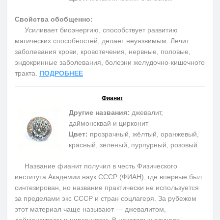
Свойства обобщенно:
Усиливает биоэнергию, способствует развитию
магических способностей, делает неуязвимым. Лечит
заболевания крови, кровотечения, нервные, половые,
эндокринные заболевания, болезни желудочно-кишечного
тракта.
ПОДРОБНЕЕ
Фианит
Другие названия:
джевалит,
даймонсквай и цирконит
Цвет:
прозрачный, жёлтый, оранжевый,
красный, зеленый, пурпурный, розовый
Название фианит получил в честь Физического
института Академии наук СССР (ФИАН), где впервые был
синтезирован, но название практически не используется
за пределами экс СССР и стран соцлагеря. За рубежом
этот материал чаще называют — джевалитом,
даймонскваем и цирконитом. В некоторых случаях,