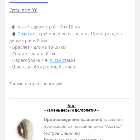
Отзывов (0)
-
Агат
*
- диаметр 8, 10 и 12 мм
-
Гематит
- крученый овал - длина 15 мм; рондель -
диаметр 6 и 8 мм
- Браслет - длина 18-20 см
- Серьги - длина 6 см
- Перегородка с
Фианит
ами
- Швензы - бижутерный сплав
*
камень прессованный
Агат
- камень веры и долголетия -
Происхождение названия:
название
произошло от названия реки "Ахатас"
(остров Сицилия)