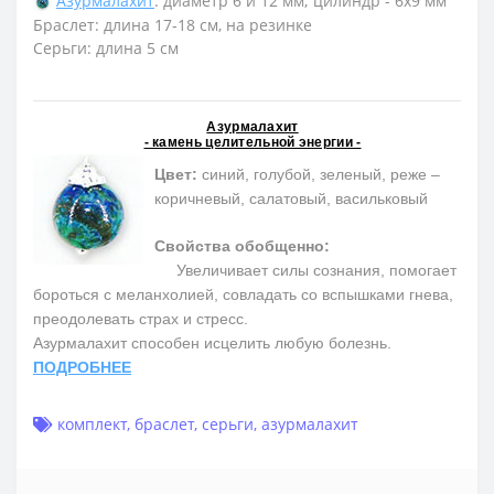
Азурмалахит
: диаметр 6 и 12 мм; цилиндр - 6х9 мм
Браслет: длина 17-18 см, на резинке
Серьги: длина 5 см
Азурмалахит
- камень целительной энергии -
Цвет:
синий, голубой, зеленый, реже –
коричневый, салатовый, васильковый
Свойства обобщенно:
Увеличивает силы сознания, помогает
бороться с меланхолией, совладать со вспышками гнева,
преодолевать страх и стресс.
Азурмалахит способен исцелить любую болезнь.
ПОДРОБНЕЕ
комплект
,
браслет
,
серьги
,
азурмалахит