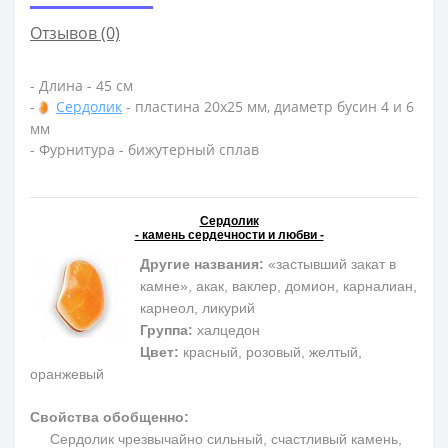
Отзывов (0)
- Длина - 45 см
-
Сердолик
- пластина 20х25 мм, диаметр бусин 4 и 6
мм
- Фурнитура - бижутерный сплав
Сердолик
- камень сердечности и любви -
Другие названия:
«застывший закат в
камне», акак, ваклер, домион, карналиан,
карнеол, ликурий
Группа:
халцедон
Цвет:
красный, розовый, желтый,
оранжевый
Свойства обобщенно:
Сердолик чрезвычайно сильный, счастливый камень,