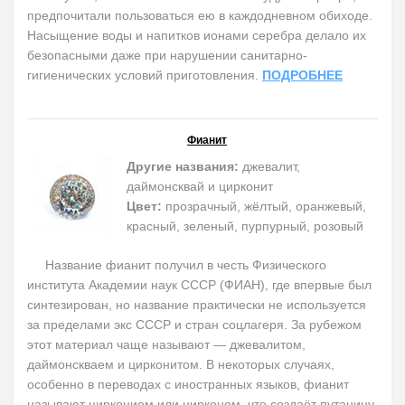
предпочитали пользоваться ею в каждодневном обиходе.
Насыщение воды и напитков ионами серебра делало их
безопасными даже при нарушении санитарно-
гигиенических условий приготовления.
ПОДРОБНЕЕ
Фианит
Другие названия:
джевалит,
даймонсквай и цирконит
Цвет:
прозрачный, жёлтый, оранжевый,
красный, зеленый, пурпурный, розовый
Название фианит получил в честь Физического
института Академии наук СССР (ФИАН), где впервые был
синтезирован, но название практически не используется
за пределами экс СССР и стран соцлагеря. За рубежом
этот материал чаще называют — джевалитом,
даймонскваем и цирконитом. В некоторых случаях,
особенно в переводах с иностранных языков, фианит
называют цирконием или цирконом, что создаёт путаницу,