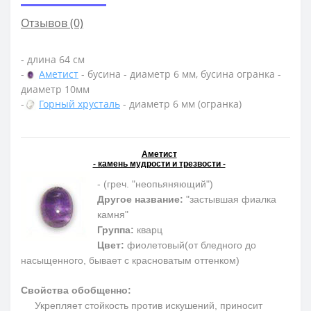
Отзывов (0)
- длина 64 см
-
Аметист
- бусина - диаметр 6 мм, бусина огранка -
диаметр 10мм
-
Горный хрусталь
- диаметр 6 мм (огранка)
Аметист
- камень мудрости и трезвости -
- (греч. "неопьяняющий")
Другое название:
"застывшая фиалка
камня"
Группа:
кварц
Цвет:
фиолетовый(от бледного до
насыщенного, бывает с красноватым оттенком)
Свойства обобщенно:
Укрепляет стойкость против искушений, приносит