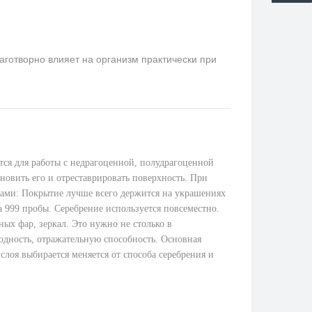
аготворно влияет на организм практически при
тся для работы с недрагоценной, полудрагоценной
новить его и отреставрировать поверхность. При
ами: Покрытие лучше всего держится на украшениях
а 999 пробы. Серебрение используется повсеместно.
ых фар, зеркал. Это нужно не столько в
одность, отражательную способность. Основная
слоя выбирается меняется от способа серебрения и