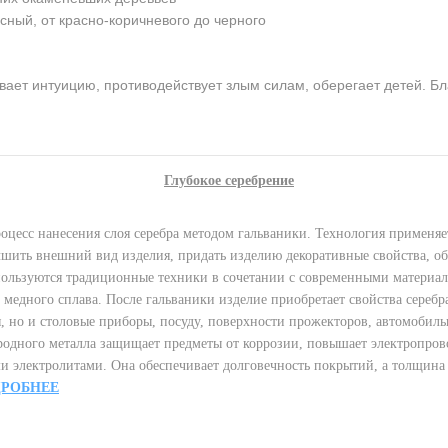
сный, от красно-коричневого до черного
ает интуицию, противодействует злым силам, оберегает детей. Бл
Глубокое серебрение
цесс нанесения слоя серебра методом гальваники. Технология применяе
чшить внешний вид изделия, придать изделию декоративные свойства, об
ользуются традиционные техники в сочетании с современными материал
 медного сплава. После гальваники изделие приобретает свойства серебр
но и столовые приборы, посуду, поверхности прожекторов, автомобильн
ородного металла защищает предметы от коррозии, повышает электропров
ми электролитами. Она обеспечивает долговечность покрытий, а толщина 
РОБНЕЕ