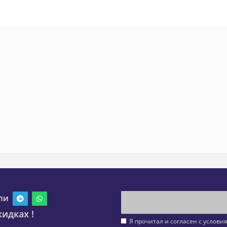
ли
идках !
Я прочитал и согласен с услов