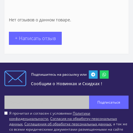
Нет отзывов о данном товаре.
+ Написать отзыв
Подпишитесь на рассылку или
Сообщим о Новинках и Скидках !
Подписаться
Я прочитал и согласен с условиями
Политики
конфиденциальности
,
Согласия на обработку персональных
данных
,
Соглашения об обработке персональных данных
, а так же
со всеми юридическими документами размещенными на сайте