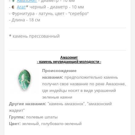
-
Амазонит
- диаметр - 10 мм
-
Агат
*
черный - диаметр - 10 мм
- Фурнитура - латунь, цвет - "серебро"
- Длина - 18 см
*
камень прессованный
Амазонит
- камень неувядающей молодости -
Происхождение
названия:
предположительно камень
получил свое название по реке Амазонке,
где индейцы носят в виде украшений
зеленые камни
Другие названия:
"камень амазонок", "амазонский
жадеит"
Группа:
полевые шпаты
Цвет:
зеленый, голубовато-зеленый