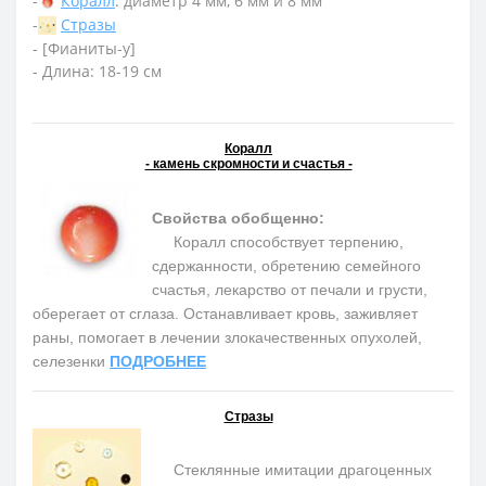
-
Коралл
: диаметр 4 мм, 6 мм и 8 мм
-
Стразы
- [Фианиты-у]
- Длина: 18-19 см
Коралл
- камень скромности и счастья -
Свойства обобщенно:
Коралл способствует терпению,
сдержанности, обретению семейного
счастья, лекарство от печали и грусти,
оберегает от сглаза. Останавливает кровь, заживляет
раны, помогает в лечении злокачественных опухолей,
селезенки
ПОДРОБНЕЕ
Стразы
Стеклянные имитации драгоценных