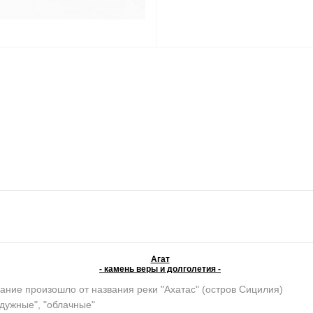
Агат
- камень веры и долголетия -
ание произошло от названия реки "Ахатас" (остров Сицилия)
адужные", "облачные"