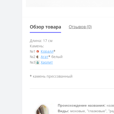
Обзор товара
Отзывов (0)
Длина: 17 см
Камень:
№1
Коралл
*
№2
Агат
*
белый
№3
Хаолит
*
камень прессованный
Происхождение названия:
назв
Виды:
моховые, "глазковые", "р