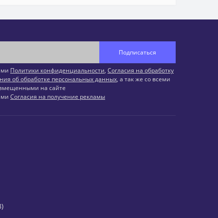
Подписаться
иями
Политики конфиденциальности
,
Согласия на обработку
ния об обработке персональных данных
, а так же со всеми
змещенными на сайте
иями
Согласия на получение рекламы
)