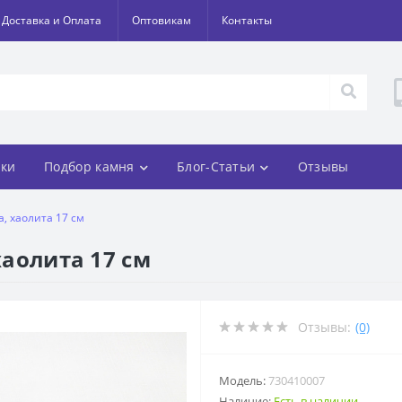
Доставка и Оплата
Оптовикам
Контакты
ки
Подбор камня
Блог-Статьи
Отзывы
а, хаолита 17 см
хаолита 17 см
Отзывы:
(0)
Модель:
730410007
Наличие:
Есть в наличии