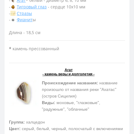
-
Агат
*
белый - диаметр 6, 8, 10 мм
-
Тигровый глаз
- сердце 10х10 мм
-
Стразы
-
Фианит
ы
Длина - 18,5 см
*
камень прессованный
Агат
- камень веры и долголетия -
Происхождение названия:
название
произошло от названия реки "Ахатас"
(остров Сицилия)
Виды:
моховые, "глазковые",
"радужные", "облачные"
Группа:
халцедон
Цвет:
серый, белый, черный, полосчатый с включениями