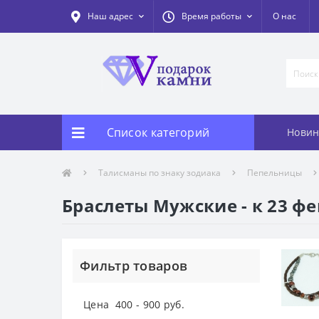
Наш адрес
Время работы
О нас
Список категорий
Новин
Талисманы по знаку зодиака
Пепельницы
Браслеты Мужские - к 23 ф
Фильтр товаров
Цена
400
-
900
руб.