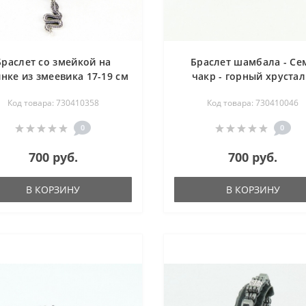
Браслет со змейкой на
Браслет шамбала - Се
нке из змеевика 17-19 см
чакр - горный хрустал
аметист, хаолит, авантю
Код товара: 730410358
Код товара: 730410046
тигровый глаз, сердол
яшма 17-19 см
0
0
700 руб.
700 руб.
В КОРЗИНУ
В КОРЗИНУ