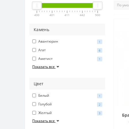
400
401
411
442
900
Камень
Авантюрин
1
Агат
6
Аметист
1
Показать все
Цвет
Белый
1
Голубой
2
Желтый
3
Бра
Показать все