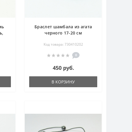
мь
Браслет шамбала из агата
ь,
черного 17-20 см
рин,
Код товара: 730410202
ик,
0
450 руб.
В КОРЗИНУ