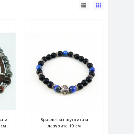
за и
Браслет из шунгита и
 см
лазурита 19 см