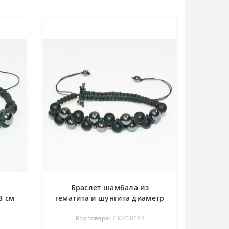
Браслет шамбала из
3 см
гематита и шунгита диаметр
6-8 мм - длина 18-23 см
Код товара: 730410164