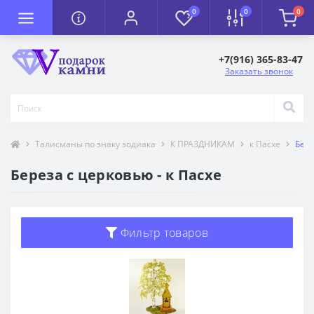
0
0
0
+7(916) 365-83-47
Заказать звонок
Талисманы по знаку зодиака
К ПРАЗДНИКАМ
к Пасхе
Бере
Береза с церковью - к Пасхе
Фильтр товаров