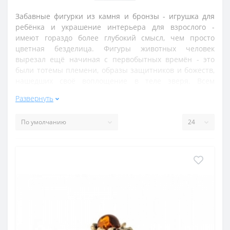
Забавные фигурки из камня и бронзы - игрушка для
ребёнка и украшение интерьера для взрослого -
имеют гораздо более глубокий смысл, чем просто
цветная безделица. Фигуры животных человек
вырезал ещё начиная с первобытных времён - это
были тотемы племени, образы защитников и божеств,
нашедших своё воплощение в теле зверя. Всем
известны миниатюрная японская скульптура - нэцке,
Развернуть
многие сюжеты которой посвящены животным.
В этом разделе Вы найдёте много фигурок, сделанных
из поделочного самоцветного камня и бронзы - не
только зверей, рептилий, но также и просто
ограненные камни - например, в виде яйца. Камень,
имеющий свойство накапливать энергию и
направлять её в другое русло, станет надёжным
оберегом - охранным для дома, придающим сил и
удачливости Вам. Каждый камень имеет свои особые
свойства и способен помочь в определённой сфере.
Так, фигурка из аметиста будет хранить от
непродуманных решений и опьянения, нефрит