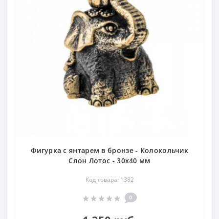
поспособствует рассудительности и мудрости.
Фигурки, представленные в каталоге, сделаны в
разном стиле и из разных камней - среди нашего
ассортимента Вы наверняка подберёте что-то себе по
душе.
Фигурка с янтарем в бронзе - Колокольчик
Слон Лотос - 30х40 мм
Код товара: 1382
0