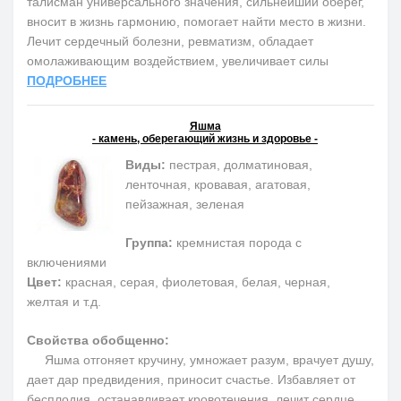
талисман универсального значения, сильнейший оберег,
вносит в жизнь гармонию, помогает найти место в жизни.
Лечит сердечный болезни, ревматизм, обладает
омолаживающим воздействием, увеличивает силы
ПОДРОБНЕЕ
Яшма
- камень, оберегающий жизнь и здоровье -
Виды:
пестрая, долматиновая,
ленточная, кровавая, агатовая,
пейзажная, зеленая
Группа:
кремнистая порода с
включениями
Цвет:
красная, серая, фиолетовая, белая, черная,
желтая и т.д.
Свойства обобщенно:
Яшма отгоняет кручину, умножает разум, врачует душу,
дает дар предвидения, приносит счастье. Избавляет от
бесплодия, останавливает кровотечения, лечит сердце,