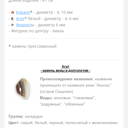
Длина изделия - 41 см
-
Коралл
*
- диаметр - 4, 10 мм
-
Агат
*
белый - диаметр - 4, 6 мм
-
Фианит
ы - диаметр 6 мм
- Фигурка по центру - эмаль
*
камень прессованный
Агат
- камень веры и долголетия -
Происхождение названия:
название
произошло от названия реки "Ахатас"
(остров Сицилия)
Виды:
моховые, "глазковые",
"радужные", "облачные"
Группа:
халцедон
Цвет:
серый, белый, черный, полосчатый с включениями