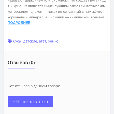
называют цирконием или цирконом, что создаёт путаницу,
т. к. фианит является имитирующим алмаз синтетическим
материалом, циркон — никак не связанный с ним жёлто-
коричневый минерал, а цирконий — химический элемент.
ПОДРОБНЕЕ
бусы
,
детские
,
агат
,
оникс
Отзывов (0)
Нет отзывов о данном товаре.
+ Написать отзыв