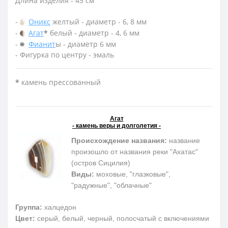
Длина изделия - 45 см
-
Оникс
желтый - диаметр - 6, 8 мм
-
Агат
*
белый - диаметр - 4, 6 мм
-
Фианит
ы - диаметр 6 мм
- Фигурка по центру - эмаль
*
камень прессованный
Агат
- камень веры и долголетия -
Происхождение названия:
название
произошло от названия реки "Ахатас"
(остров Сицилия)
Виды:
моховые, "глазковые",
"радужные", "облачные"
Группа:
халцедон
Цвет:
серый, белый, черный, полосчатый с включениями