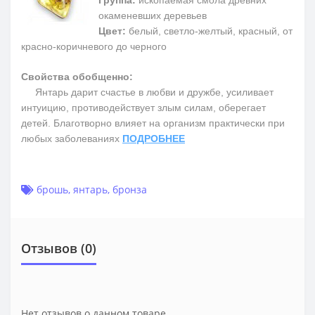
Группа:
ископаемая смола древних
окаменевших деревьев
Цвет:
белый, светло-желтый, красный, от
красно-коричневого до черного
Свойства обобщенно:
Янтарь дарит счастье в любви и дружбе, усиливает
интуицию, противодействует злым силам, оберегает
детей. Благотворно влияет на организм практически при
любых заболеваниях
ПОДРОБНЕЕ
брошь
,
янтарь
,
бронза
Отзывов (0)
Нет отзывов о данном товаре.