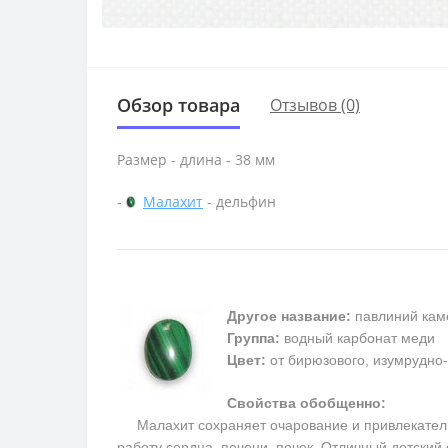
Обзор товара
Отзывов (0)
Размер - длина - 38 мм
-
Малахит
- дельфин
Другое название:
павлиний кам
Группа:
водный карбонат меди
Цвет:
от бирюзового, изумрудно-
Свойства обобщенно:
Малахит сохраняет очарование и привлекательно
работу сердца, печени, почек. Отличный детский