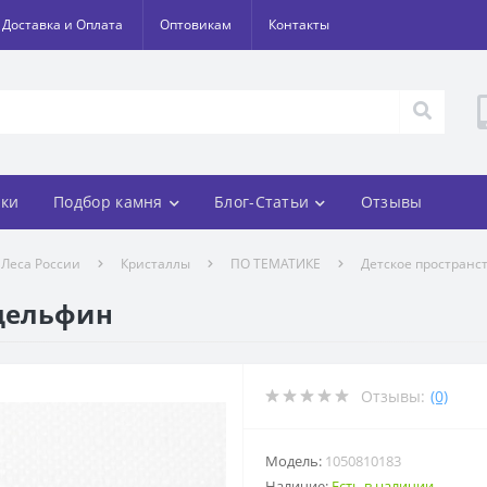
Доставка и Оплата
Оптовикам
Контакты
ки
Подбор камня
Блог-Статьи
Отзывы
Леса России
Кристаллы
ПО ТЕМАТИКЕ
Детское пространс
 дельфин
Отзывы:
(0)
Модель:
1050810183
Наличие:
Есть в наличии