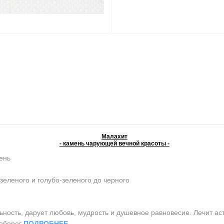
Малахит
- камень чарующей вечной красоты -
ень
зеленого и голубо-зеленого до черного
сть, дарует любовь, мудрость и душевное равновесие. Лечит аст
 оберег
ПОДРОБНЕЕ