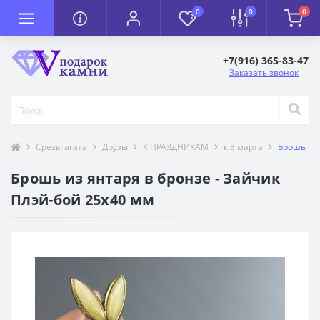
0
0
0
+7(916) 365-83-47
Заказать звонок
Срезы агата
Друзы
К ПРАЗДНИКАМ
к 8 марта
Брошь из 
Брошь из янтаря в бронзе - Зайчик
Плэй-бой 25х40 мм