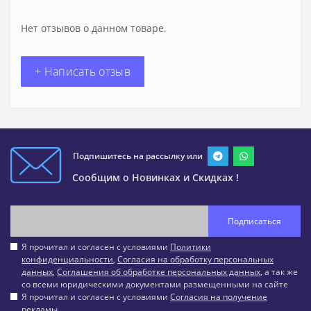
Нет отзывов о данном товаре.
+ Написать отзыв
Подпишитесь на рассылку или
Сообщим о Новинках и Скидках !
Подписаться
Я прочитал и согласен с условиями
Политики
конфиденциальности
,
Согласия на обработку персональных
данных
,
Соглашения об обработке персональных данных
, а так же
со всеми юридическими документами размещенными на сайте
Я прочитал и согласен с условиями
Согласия на получение
рекламы