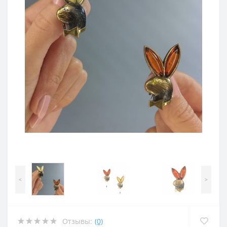
<
>
Отзывы:
(0)