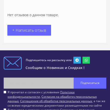
Нет отзывов о данном товаре.
+ Написать отзыв
Подпишитесь на рассылку или
Сообщим о Новинках и Скидках !
Подписаться
Я прочитал и согласен с условиями
Политики
конфиденциальности
,
Согласия на обработку персональных
данных
,
Соглашения об обработке персональных данных
, а так же
со всеми юридическими документами размещенными на сайте
Я прочитал и согласен с условиями
Согласия на получение