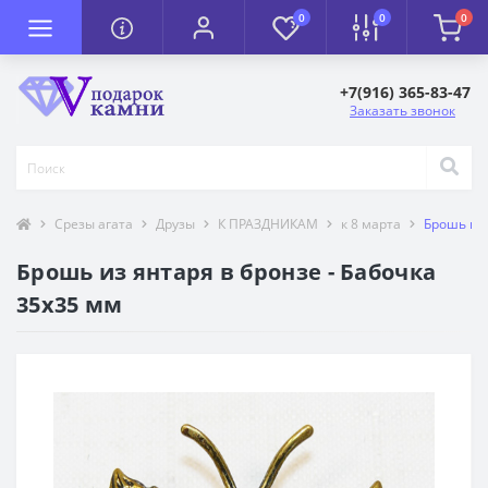
0
0
0
+7(916) 365-83-47
Заказать звонок
Срезы агата
Друзы
К ПРАЗДНИКАМ
к 8 марта
Брошь из 
Брошь из янтаря в бронзе - Бабочка
35х35 мм