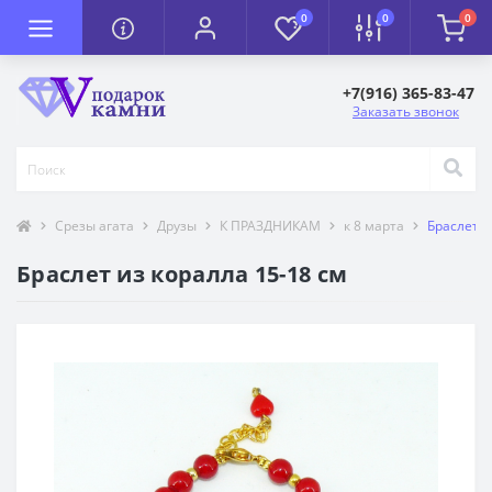
0
0
0
+7(916) 365-83-47
Заказать звонок
Срезы агата
Друзы
К ПРАЗДНИКАМ
к 8 марта
Браслет и
Браслет из коралла 15-18 см